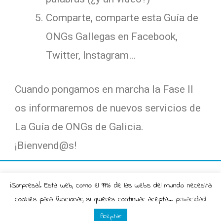
Comparte, comparte esta Guía de
ONGs Gallegas en Facebook,
Twitter, Instagram…
Cuando pongamos en marcha la Fase II
os informaremos de nuevos servicios de
La Guía de ONGs de Galicia.
¡Bienvend@s!
© 2026
La Guía de Ongs de Galicia
|
Aviso Legal
|
¡Sorpresa!. Esta web, como el 99% de las webs del mundo necesita
Política de Privacidad
|
Contacto
| Sitio Web ofrecido
cookies para funcionar, si quieres continuar acepta...
privacidad
por
Freeman Galicia
Aceptar