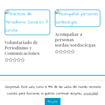
Valorado
5
en
0
de
5
Acompañar a
personas
Voluntariado de
sordas/sordociegas
Periodismo y
Comunicaciones
Valorado
en
0
Valorado
de
en
5
0
de
5
© 2026
La Guía de Ongs de Galicia
|
Aviso Legal
|
¡Sorpresa!. Esta web, como el 99% de las webs del mundo necesita
Política de Privacidad
|
Contacto
| Sitio Web ofrecido
cookies para funcionar, si quieres continuar acepta...
privacidad
por
Freeman Galicia
Aceptar