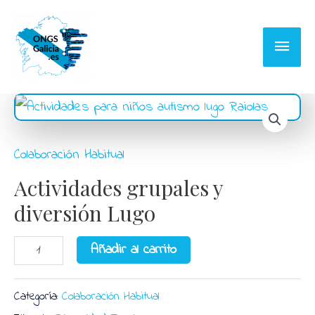
Ir
al
Menú
contenido
princi
Colaboración Habitual
Actividades grupales y
diversión Lugo
Actividades
Añadir al carrito
grupales
y
Categoría:
Colaboración Habitual