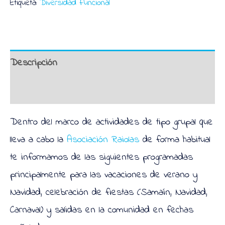
Etiqueta:
Diversidad Funcional
diversión
Lugo
cantidad
Descripción
Valoraciones (1)
Dentro del marco de actividades de tipo grupal que
lleva a cabo la
Asociación Raiolas
de forma habitual
te informamos de las siguientes programadas
principalmente para las vacaciones de verano y
Navidad, celebración de fiestas (Samaín, Navidad,
Carnaval) y salidas en la comunidad en fechas