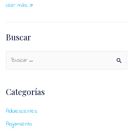
Afal
Leer más »
Ferrolterra
Buscar
B
u
s
Categorías
c
a
Adolescentes
r
Alojamiento
p