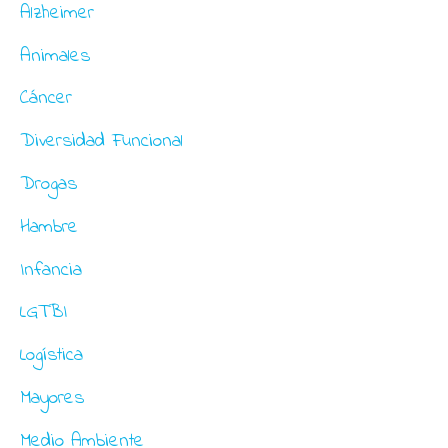
o
Alzheimer
r
Animales
:
Cáncer
Diversidad Funcional
Drogas
Hambre
Infancia
LGTBI
Logística
Mayores
Medio Ambiente