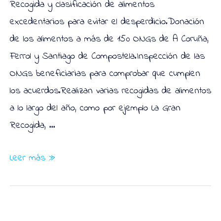
Recogida y clasificación de alimentos
excedentarios para evitar el desperdicio.Donación
de los alimentos a más de 150 ONGs de A Coruña,
Ferrol y Santiago de Compostela.Inspección de las
ONGs beneficiarias para comprobar que cumplen
los acuerdos.Realizan varias recogidas de alimentos
a lo largo del año, como por ejemplo La Gran
Recogida, …
Banco
Leer más »
de
Alimentos
Rías