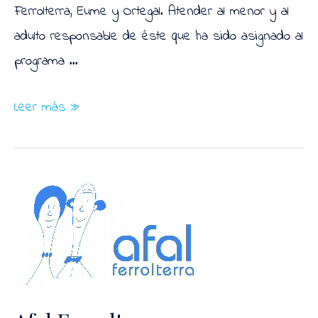
Ferrolterra, Eume y Ortegal. Atender al menor y al
adulto responsable de éste que ha sido asignado al
programa …
Aspaneps
Leer más »