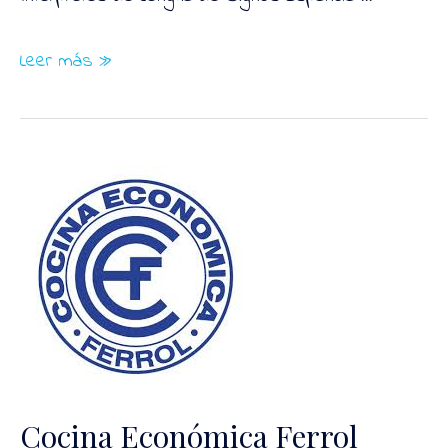
Faxpg
Leer más »
–
Asociaciones
de
Personas
Sordas
de
Galicia
Cocina Económica Ferrol