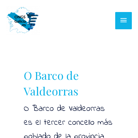
Ir
al
Menú
contenido
princi
O Barco de
Valdeorras
O Barco de Valdeorras
es el tercer concello más
poblado de la provincia