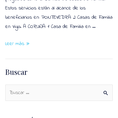
Estos servicios están al alcance de los
beneficiarios en: PONTEVEDRA: 2 Casas de Familia
en Vigo. A CORUÑA: 1 Casa de Familia en …
Asociación
Leer más »
Arela
Buscar
B
u
s