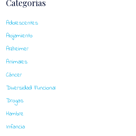
Categorías
c
a
Adolescentes
r
Alojamiento
p
o
Alzheimer
r
Animales
:
Cáncer
Diversidad Funcional
Drogas
Hambre
Infancia